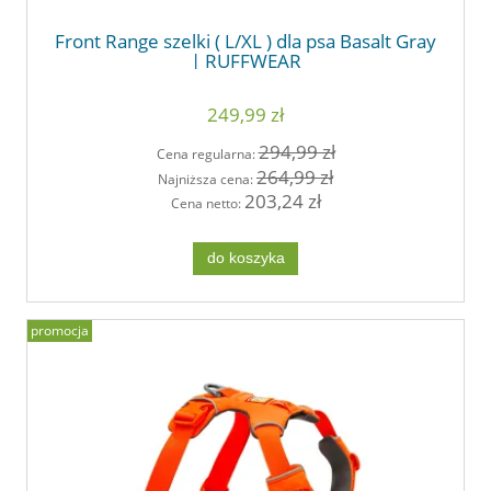
Front Range szelki ( L/XL ) dla psa Basalt Gray
| RUFFWEAR
249,99 zł
294,99 zł
Cena regularna:
264,99 zł
Najniższa cena:
203,24 zł
Cena netto:
do koszyka
promocja