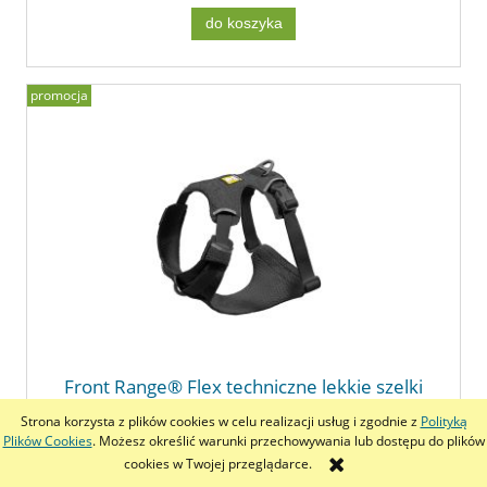
do koszyka
promocja
Front Range® Flex techniczne lekkie szelki
dla psa ( Basalt Gray ) | RUFFWEAR
Strona korzysta z plików cookies w celu realizacji usług i zgodnie z
Polityką
Plików Cookies
. Możesz określić warunki przechowywania lub dostępu do plików
292,50 zł
cookies w Twojej przeglądarce.