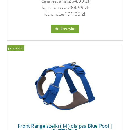
264,99 zł
Cena regularna:
264,99 zł
Najniższa cena:
191,05 zł
Cena netto:
do koszyka
promocja
Front Range szelki ( M ) dla psa Blue Pool |