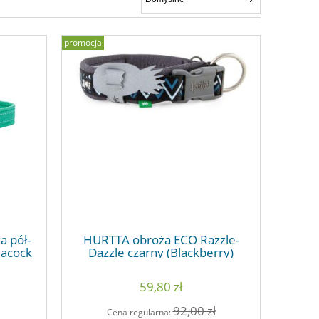
promocja
a pół-
HURTTA obroża ECO Razzle-
eacock
Dazzle czarny (Blackberry)
59,80 zł
92,00 zł
Cena regularna: