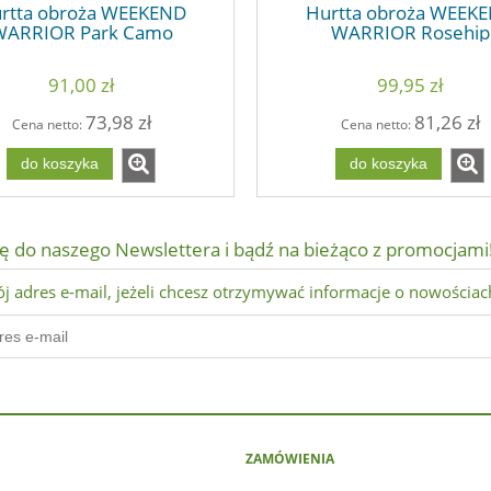
rtta obroża WEEKEND
Hurtta obroża WEEK
WARRIOR Park Camo
WARRIOR Rosehip
91,00 zł
99,95 zł
73,98 zł
81,26 zł
Cena netto:
Cena netto:
do koszyka
do koszyka
ię do naszego Newslettera i bądź na bieżąco z promocjami
j adres e-mail, jeżeli chcesz otrzymywać informacje o nowościac
ZAMÓWIENIA