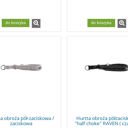
do koszyka
do koszyka
a obroża pół-zaciskowa /
Hurtta obroża półzaci
zaciskowa
"half choke" RAVEN ( cza