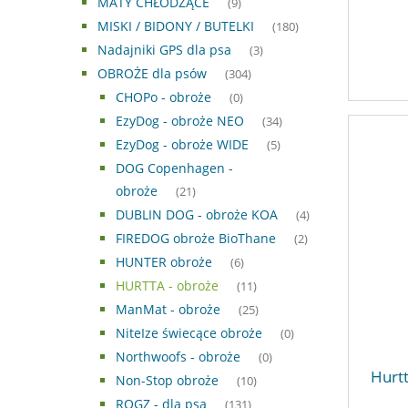
MATY CHŁODZĄCE
(9)
MISKI / BIDONY / BUTELKI
(180)
Nadajniki GPS dla psa
(3)
OBROŻE dla psów
(304)
CHOPo - obroże
(0)
EzyDog - obroże NEO
(34)
EzyDog - obroże WIDE
(5)
DOG Copenhagen -
obroże
(21)
DUBLIN DOG - obroże KOA
(4)
FIREDOG obroże BioThane
(2)
HUNTER obroże
(6)
HURTTA - obroże
(11)
ManMat - obroże
(25)
NiteIze świecące obroże
(0)
Northwoofs - obroże
(0)
Hurtt
Non-Stop obroże
(10)
ROGZ - dla psa
(131)