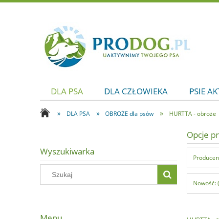
DLA PSA
DLA CZŁOWIEKA
PSIE A
»
»
»
DLA PSA
OBROŻE dla psów
HURTTA - obroże
Opcje pr
Wyszukiwarka
Producent
Nowość: 
Menu