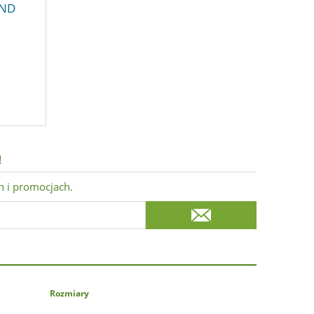
END
!
h i promocjach.
Rozmiary