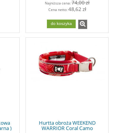
74,00 zł
Najniższa cena:
48,62 zł
Cena netto:
do koszyka
skowa
Hurtta obroża WEEKEND
rna )
WARRIOR Coral Camo