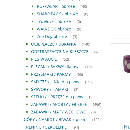
RUFFWEAR - obroże
(43)
SHARP PACK - obroże
(0)
Truelove - obroże
(0)
WAU-DOG obroże
(9)
Zee Dog obroże
(3)
OCIEPLACZE / UBRANIA
(140)
ODSTRASZACZE NA KLESZCZE
(4)
PIES W AUCIE
(52)
PLECAKI / SAKWY dla psa
(19)
PRZYSMAKI / KARMY
(66)
SMYCZE / LINKI dla psów
(297)
ŚPIWORY / HAMAKI
(3)
SZELKI / UPRZĘŻE dla psów
(235)
ZABAWKI / APORTY / FRISBEE
(496)
ZABAWKI / MATY WĘCHOWE
(3)
GÓRY / NAMIOT / BIWAK z psem
(122)
Hu
TRENING / SZKOLENIE
(94)