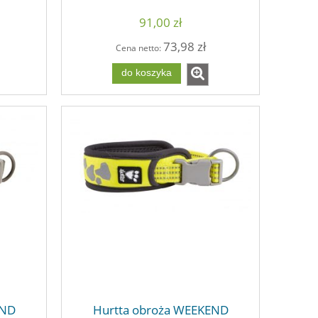
91,00 zł
73,98 zł
Cena netto:
do koszyka
END
Hurtta obroża WEEKEND