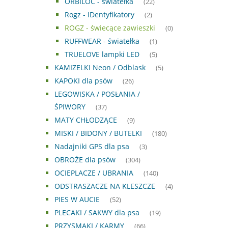
ORBILOC - światełka
(22)
Rogz - IDentyfikatory
(2)
ROGZ - świecące zawieszki
(0)
RUFFWEAR - światełka
(1)
TRUELOVE lampki LED
(5)
KAMIZELKI Neon / Odblask
(5)
KAPOKI dla psów
(26)
LEGOWISKA / POSŁANIA /
ŚPIWORY
(37)
MATY CHŁODZĄCE
(9)
MISKI / BIDONY / BUTELKI
(180)
Nadajniki GPS dla psa
(3)
OBROŻE dla psów
(304)
OCIEPLACZE / UBRANIA
(140)
ODSTRASZACZE NA KLESZCZE
(4)
PIES W AUCIE
(52)
PLECAKI / SAKWY dla psa
(19)
PRZYSMAKI / KARMY
(66)