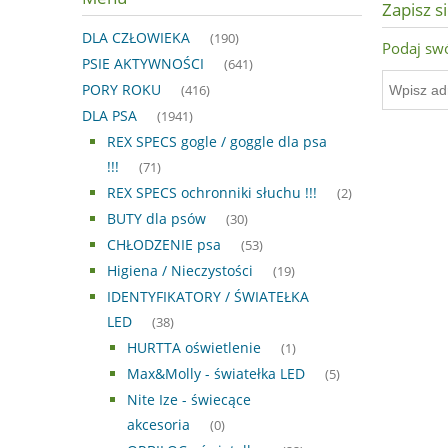
Zapisz s
DLA CZŁOWIEKA
(190)
Podaj swó
PSIE AKTYWNOŚCI
(641)
PORY ROKU
(416)
DLA PSA
(1941)
REX SPECS gogle / goggle dla psa
!!!
(71)
REX SPECS ochronniki słuchu !!!
(2)
BUTY dla psów
(30)
CHŁODZENIE psa
(53)
Higiena / Nieczystości
(19)
IDENTYFIKATORY / ŚWIATEŁKA
LED
(38)
HURTTA oświetlenie
(1)
Max&Molly - światełka LED
(5)
Nite Ize - świecące
akcesoria
(0)