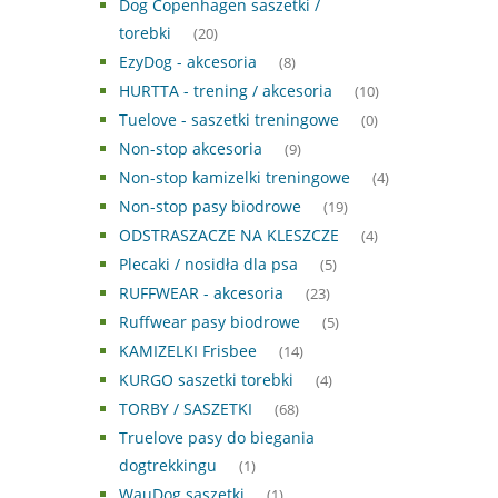
Dog Copenhagen saszetki /
torebki
(20)
EzyDog - akcesoria
(8)
HURTTA - trening / akcesoria
(10)
Tuelove - saszetki treningowe
(0)
Non-stop akcesoria
(9)
Non-stop kamizelki treningowe
(4)
Non-stop pasy biodrowe
(19)
ODSTRASZACZE NA KLESZCZE
(4)
Plecaki / nosidła dla psa
(5)
RUFFWEAR - akcesoria
(23)
Ruffwear pasy biodrowe
(5)
KAMIZELKI Frisbee
(14)
KURGO saszetki torebki
(4)
TORBY / SASZETKI
(68)
Truelove pasy do biegania
dogtrekkingu
(1)
WauDog saszetki
(1)