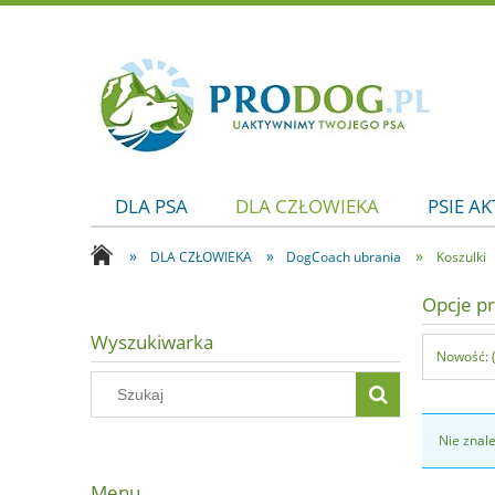
DLA PSA
DLA CZŁOWIEKA
PSIE A
»
»
»
DLA CZŁOWIEKA
DogCoach ubrania
Koszulki
Opcje pr
Wyszukiwarka
Nowość: 
Nie znal
Menu