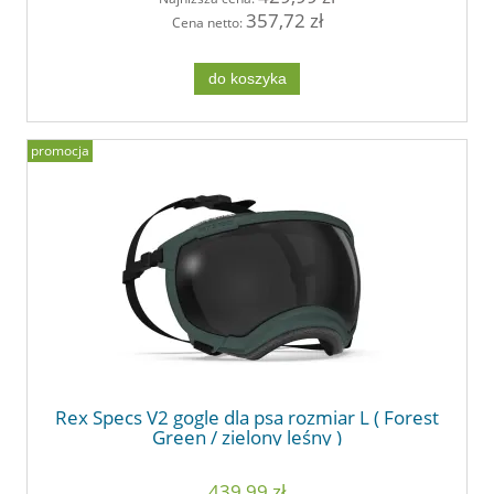
357,72 zł
Cena netto:
do koszyka
promocja
Rex Specs V2 gogle dla psa rozmiar L ( Forest
Green / zielony leśny )
439,99 zł