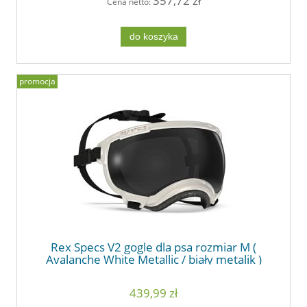
357,72 zł
Cena netto:
do koszyka
promocja
Rex Specs V2 gogle dla psa rozmiar M (
Avalanche White Metallic / biały metalik )
439,99 zł