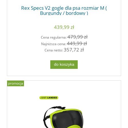
Rex Specs V2 gogle dla psa rozmiar M (
Burgundy / bordowy )
439,99 zł
479,99 zł
Cena regularna:
449,99 zł
Najniższa cena:
357,72 zł
Cena netto:
do koszyka
promocja