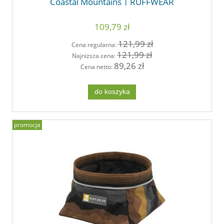
Coastal Mountains | RUFFWEAR
109,79 zł
121,99 zł
Cena regularna:
121,99 zł
Najniższa cena:
89,26 zł
Cena netto:
do koszyka
promocja