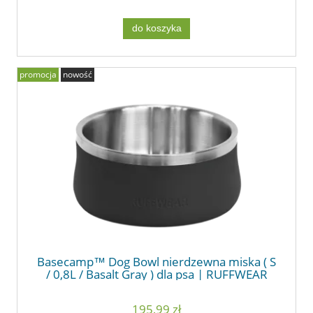
do koszyka
promocja
nowość
Basecamp™ Dog Bowl nierdzewna miska ( S
/ 0,8L / Basalt Gray ) dla psa | RUFFWEAR
195,99 zł