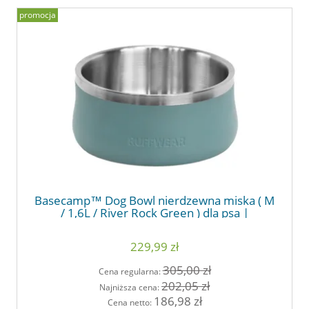
promocja
Basecamp™ Dog Bowl nierdzewna miska ( M
/ 1,6L / River Rock Green ) dla psa |
RUFFWEAR
229,99 zł
305,00 zł
Cena regularna:
202,05 zł
Najniższa cena:
186,98 zł
Cena netto: