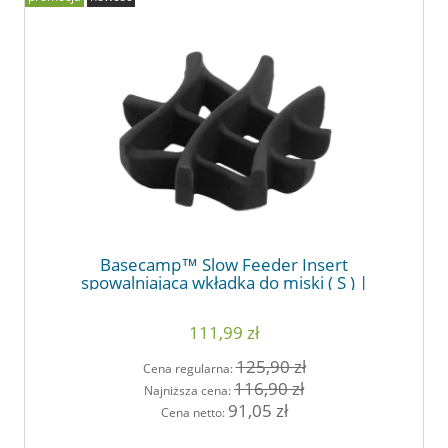
Basecamp™ Slow Feeder Insert
spowalniająca wkładka do miski ( S ) |
RUFFWEAR
111,99 zł
125,90 zł
Cena regularna:
116,90 zł
Najniższa cena:
91,05 zł
Cena netto: