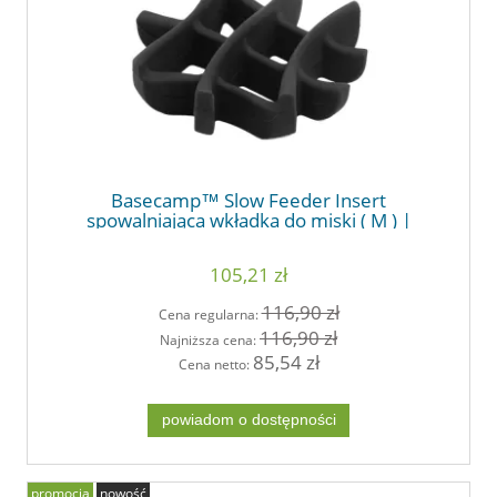
Basecamp™ Slow Feeder Insert
spowalniająca wkładka do miski ( M ) |
RUFFWEAR
105,21 zł
116,90 zł
Cena regularna:
116,90 zł
Najniższa cena:
85,54 zł
Cena netto:
powiadom o dostępności
promocja
nowość