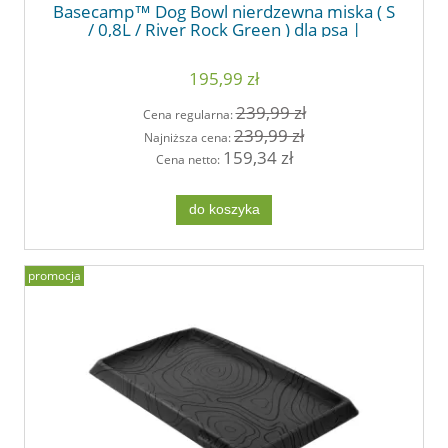
Basecamp™ Dog Bowl nierdzewna miska ( S
/ 0,8L / River Rock Green ) dla psa |
RUFFWEAR
195,99 zł
239,99 zł
Cena regularna:
239,99 zł
Najniższa cena:
159,34 zł
Cena netto:
do koszyka
promocja