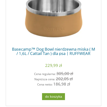
Basecamp™ Dog Bowl nierdzewna miska ( M
/ 1,6L / Cattail Tan ) dla psa | RUFFWEAR
229,99 zł
305,00 zł
Cena regularna:
202,05 zł
Najniższa cena:
186,98 zł
Cena netto:
do koszyka