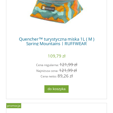
Quencher™ turystyczna miska 1L ( M )
Spring Mountains | RUFFWEAR
109,79 zł
121,99 zł
Cena regularna:
121,99 zł
Najniższa cena:
89,26 zł
Cena netto:
do koszyka
promocja