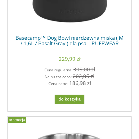
Basecamp™ Dog Bowl nierdzewna miska ( M
/ 1,6L / Basalt Gray ) dla psa | RUFFWEAR
229,99 zł
305,00 zł
Cena regularna:
202,05 zł
Najniższa cena:
186,98 zł
Cena netto:
do koszyka
promocja