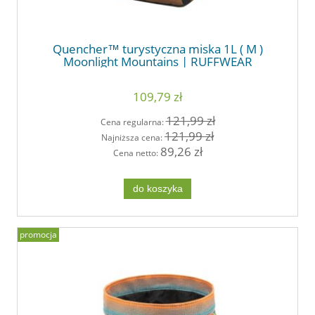
Quencher™ turystyczna miska 1L ( M )
Moonlight Mountains | RUFFWEAR
109,79 zł
121,99 zł
Cena regularna:
121,99 zł
Najniższa cena:
89,26 zł
Cena netto:
do koszyka
promocja