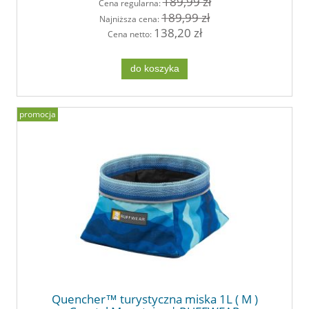
189,99 zł
Cena regularna:
189,99 zł
Najniższa cena:
138,20 zł
Cena netto:
do koszyka
promocja
Quencher™ turystyczna miska 1L ( M )